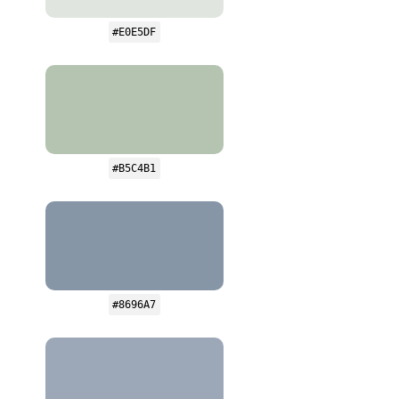
#E0E5DF
#B5C4B1
#8696A7