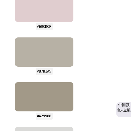
#E0CDCF
#B7B1A5
中国颜
色-金银
#A29988