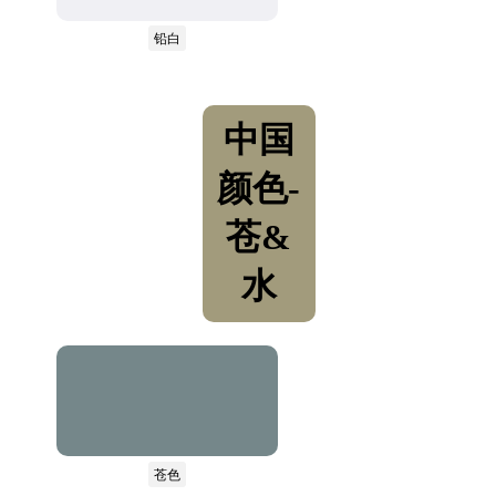
铅白
中国
颜色-
苍&
水
苍色