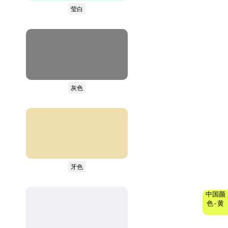
莹白
灰色
牙色
中国颜
色-黄