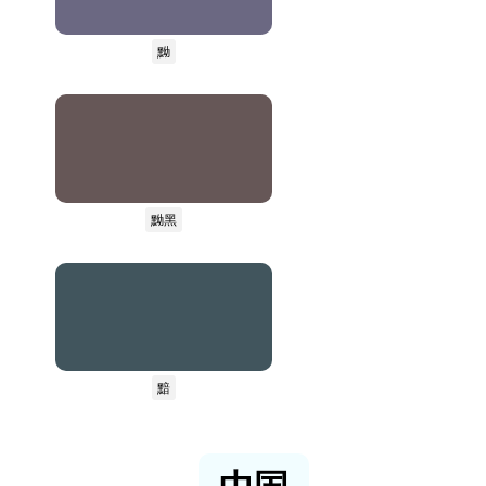
黝
黝黑
黯