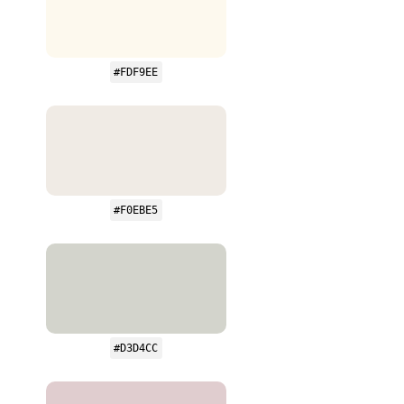
#FDF9EE
#F0EBE5
#D3D4CC