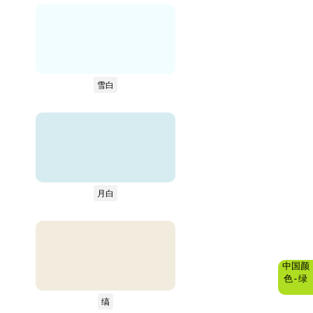
雪白
月白
中国颜
色-绿
缟