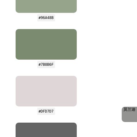
#96A48B
#7B8B6F
莫兰迪
#DFD7D7