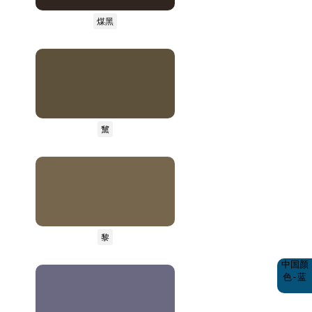
煤黑
黧
黎
中国颜
色-蓝