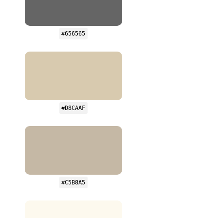
#656565
#D8CAAF
#C5B8A5