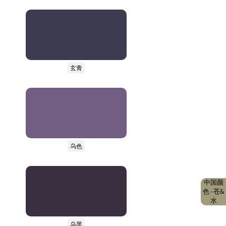
玄青
乌色
中国颜
色-苍&
水
乌黑