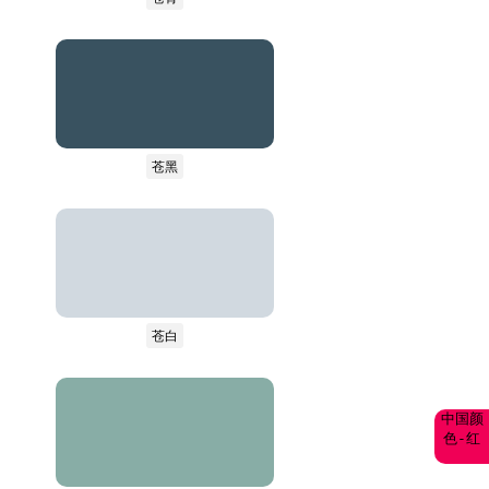
苍黑
苍白
中国颜
色-红