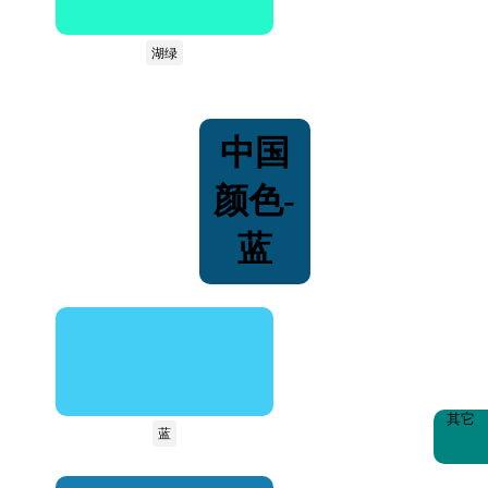
湖绿
中国
颜色-
蓝
其它
蓝