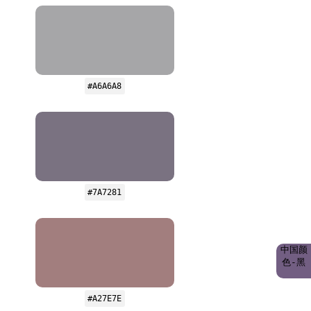
#A6A6A8
#7A7281
中国颜
色-黑
#A27E7E