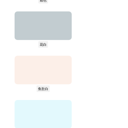
霜色
花白
鱼肚白