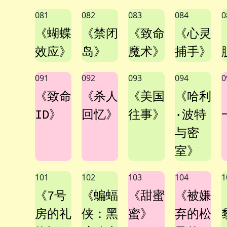
081
082
083
084
0
《蝴蝶
《禁闭
《致命
《心灵
效应》
岛》
魔术》
捕手》
091
092
093
094
0
《致命
《杀人
《美国
《哈利
ID》
回忆》
往事》
·波特
与密
室》
101
102
103
104
1
《7号
《蝙蝠
《甜蜜
《被嫌
房的礼
侠：黑
蜜》
弃的松