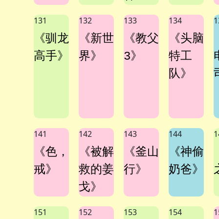
131
132
133
134
1
《驯龙
《新世
《教父
《头脑
高手》
界》
3》
特工
队》
141
142
143
144
1
《色，
《被解
《釜山
《神偷
戒》
救的姜
行》
奶爸》
戈》
151
152
153
154
1