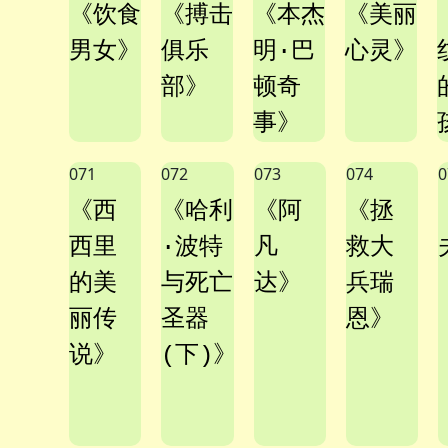
《饮食
《搏击
《本杰
《美丽
男女》
俱乐
明·巴
心灵》
部》
顿奇
事》
071
072
073
074
0
《西
《哈利
《阿
《拯
西里
·波特
凡
救大
的美
与死亡
达》
兵瑞
丽传
圣器
恩》
说》
(下)》