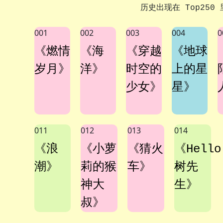
历史出现在 Top25
001
002
003
004
0
《燃情
《海
《穿越
《地球
岁月》
洋》
时空的
上的星
少女》
星》
011
012
013
014
《浪
《小萝
《猜火
《Hell
潮》
莉的猴
车》
树先
神大
生》
叔》