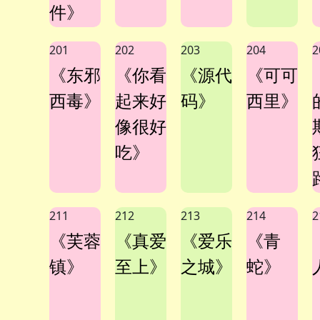
件》
201
202
203
204
2
《东邪
《你看
《源代
《可可
西毒》
起来好
码》
西里》
像很好
吃》
211
212
213
214
2
《芙蓉
《真爱
《爱乐
《青
镇》
至上》
之城》
蛇》