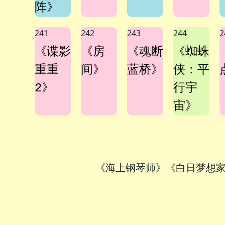
阵》
241
242
243
244
2
《谍影
《房
《魂断
《蜘蛛
重重
间》
蓝桥》
侠：平
2》
行宇
宙》
《海上钢琴师》《白日梦想