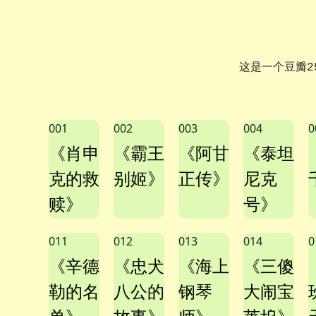
这是一个豆瓣2
001
002
003
004
0
《肖申
《霸王
《阿甘
《泰坦
克的救
别姬》
正传》
尼克
赎》
号》
011
012
013
014
0
《辛德
《忠犬
《海上
《三傻
勒的名
八公的
钢琴
大闹宝