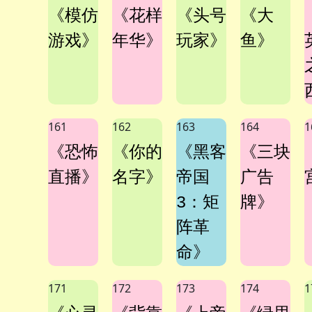
《模仿
《花样
《头号
《大
游戏》
年华》
玩家》
鱼》
161
162
163
164
1
《恐怖
《你的
《黑客
《三块
直播》
名字》
帝国
广告
3：矩
牌》
阵革
命》
171
172
173
174
1