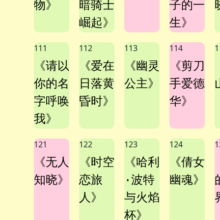
物》
暗骑士
子的一
崛起》
生》
111
112
113
114
1
《请以
《爱在
《幽灵
《剪刀
你的名
日落黄
公主》
手爱德
字呼唤
昏时》
华》
我》
121
122
123
124
1
《无人
《时空
《哈利
《倩女
知晓》
恋旅
·波特
幽魂》
人》
与火焰
杯》