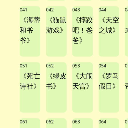
041
042
043
044
0
《海蒂
《猫鼠
《摔跤
《天空
和爷
游戏》
吧！爸
之城》
爷》
爸》
051
052
053
054
0
《死亡
《绿皮
《大闹
《罗马
诗社》
书》
天宫》
假日》
061
062
063
064
0