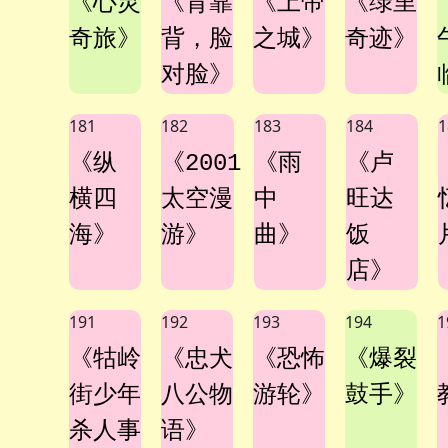
《心灵
《背靠
《上帝
《绿里
奇旅》
背，脸
之城》
奇迹》
对脸》
181
182
183
184
1
《纵
《2001
《雨
《卢
横四
太空漫
中
旺达
海》
游》
曲》
饭
店》
191
192
193
194
1
《牯岭
《忠犬
《恐怖
《爆裂
街少年
八公物
游轮》
鼓手》
杀人事
语》