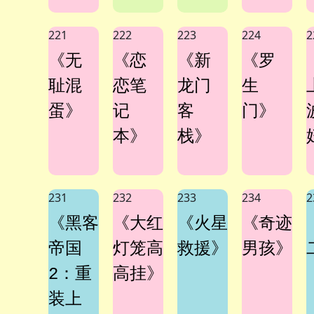
221
222
223
224
2
《无
《恋
《新
《罗
耻混
恋笔
龙门
生
蛋》
记
客
门》
本》
栈》
231
232
233
234
2
《黑客
《大红
《火星
《奇迹
帝国
灯笼高
救援》
男孩》
2：重
高挂》
装上