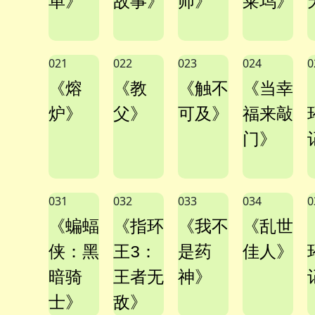
单》
故事》
师》
莱坞》
021
022
023
024
0
《熔
《教
《触不
《当幸
炉》
父》
可及》
福来敲
门》
031
032
033
034
0
《蝙蝠
《指环
《我不
《乱世
侠：黑
王3：
是药
佳人》
暗骑
王者无
神》
士》
敌》